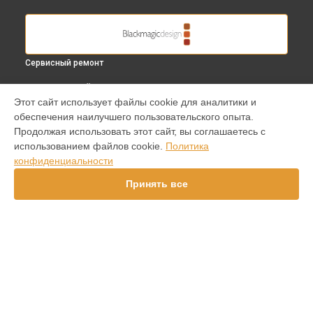
Сервисный ремонт
ВЫБЕРИ СВОЙ ГОРОД
Этот сайт использует файлы cookie для аналитики и
Восстановление после залития видеокамеры Studio
обеспечения наилучшего пользовательского опыта.
Camera HD Blackmagic в
Краснодаре
Продолжая использовать этот сайт, вы соглашаетесь с
Восстановление после залития видеокамеры Studio
использованием файлов cookie.
Политика
Camera HD Blackmagic в
Ростове-на-Дону
конфиденциальности
Восстановление после залития видеокамеры Studio
Camera HD Blackmagic в
Нижнем Новгороде
Принять все
Восстановление после залития видеокамеры Studio
Camera HD Blackmagic в
Новосибирске
Восстановление после залития видеокамеры Studio
Camera HD Blackmagic в
Челябинске
Восстановление после залития видеокамеры Studio
УСТРОЙСТВА
Camera HD Blackmagic в
Екатеринбурге
Восстановление после залития видеокамеры Studio
Видеокамера
Camera HD Blackmagic в
Казани
Видеомикшер
Восстановление после залития видеокамеры Studio