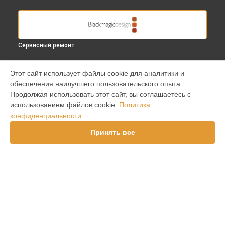
Сервисный ремонт
ВЫБЕРИ СВОЙ ГОРОД
Этот сайт использует файлы cookie для аналитики и
Восстановление после залития видеокамеры Micro
обеспечения наилучшего пользовательского опыта.
Cinema Camera Blackmagic в
Краснодаре
Продолжая использовать этот сайт, вы соглашаетесь с
Восстановление после залития видеокамеры Micro
использованием файлов cookie.
Политика
Cinema Camera Blackmagic в
Ростове-на-Дону
конфиденциальности
Восстановление после залития видеокамеры Micro
Cinema Camera Blackmagic в
Нижнем Новгороде
Принять все
Восстановление после залития видеокамеры Micro
Cinema Camera Blackmagic в
Новосибирске
Восстановление после залития видеокамеры Micro
Cinema Camera Blackmagic в
Челябинске
Восстановление после залития видеокамеры Micro
УСТРОЙСТВА
Cinema Camera Blackmagic в
Екатеринбурге
Восстановление после залития видеокамеры Micro
Видеокамера
Cinema Camera Blackmagic в
Казани
Видеомикшер
Восстановление после залития видеокамеры Micro