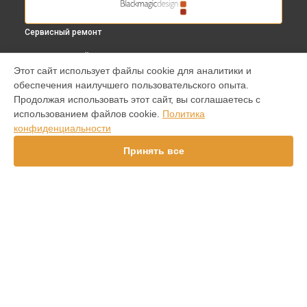
Сервисный ремонт
ВЫБЕРИ СВОЙ ГОРОД
Этот сайт использует файлы cookie для аналитики и
Замена платы отсека карты памяти видеокамеры Cinema
обеспечения наилучшего пользовательского опыта.
Camera PL Blackmagic в
Краснодаре
Продолжая использовать этот сайт, вы соглашаетесь с
Замена платы отсека карты памяти видеокамеры Cinema
использованием файлов cookie.
Политика
Camera PL Blackmagic в
Ростове-на-Дону
конфиденциальности
Замена платы отсека карты памяти видеокамеры Cinema
Camera PL Blackmagic в
Нижнем Новгороде
Принять все
Замена платы отсека карты памяти видеокамеры Cinema
Camera PL Blackmagic в
Новосибирске
Замена платы отсека карты памяти видеокамеры Cinema
Camera PL Blackmagic в
Челябинске
Замена платы отсека карты памяти видеокамеры Cinema
УСТРОЙСТВА
Camera PL Blackmagic в
Екатеринбурге
Замена платы отсека карты памяти видеокамеры Cinema
Видеокамера
Camera PL Blackmagic в
Казани
Видеомикшер
Замена платы отсека карты памяти видеокамеры Cinema
Видеоконвертер
Camera PL Blackmagic в
Уфе
Замена платы отсека карты памяти видеокамеры Cinema