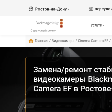
переулок
Ростов-на-Дону
▼
УСЛУГИ
Сервисный ремонт
Главная
/
Видеокамера
/
Cinema Camera EF
/
Замена/ремонт стаб
видеокамеры Blackm
Camera EF в Ростове