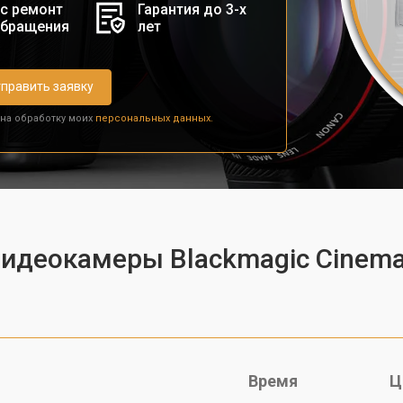
с ремонт
Гарантия до 3-х
обращения
лет
править заявку
 на обработку моих
персональных данных.
видеокамеры Blackmagic Cinema
Время
Ц