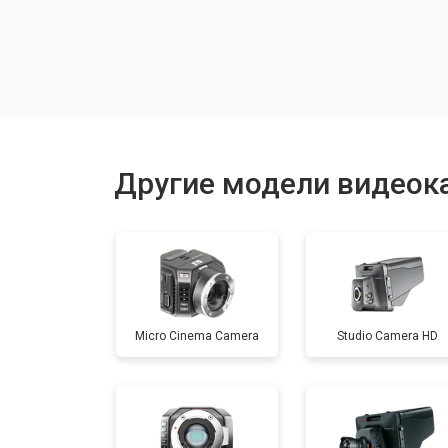
Замена шлейфа фокусировки
Восстановление после залития
Замена матрицы
Другие модели видеок
Замена держателя карты памяти
Юстировка
Micro Cinema Camera
Studio Camera HD
Ремонт объектива