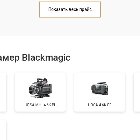
от 70 мин
о
Показать весь прайс
от 70 мин
о
от 60 мин
о
амер Blackmagic
от 60 мин
о
от 100 мин
о
URSA Mini 4.6K PL
URSA 4.6K EF
от 130 мин
о